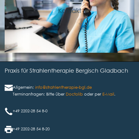
Kontakt
Praxis für Strahlentherapie Bergisch Gladbach
Allgemein:
info@strahlentherapie-bgl.de
Terminanfragen: Bitte über
Doctolib
oder per
E-Mail
.
+49 2202-28 54 8-0
+49 2202-28 54 8-20