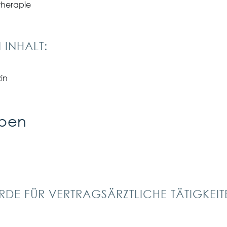
ntherapie
 INHALT:
zin
aben
RDE FÜR VERTRAGS­ÄRZTLICHE TÄTIGKEIT