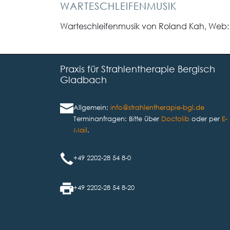
WARTESCHLEIFENMUSIK
Warteschleifenmusik von Roland Kah, Web
Praxis für Strahlentherapie Bergisch
Gladbach
Allgemein:
info@strahlentherapie-bgl.de
Terminanfragen: Bitte über
Doctolib
oder per
E-
Mail
.
+49 2202-28 54 8-0
+49 2202-28 54 8-20