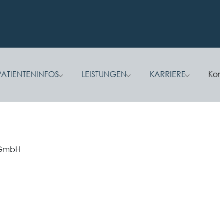
PATIENTENINFOS
LEISTUNGEN
KARRIERE
Ko
 for "Praxis"
Submenu for "Patienteninfos"
Submenu for "Leistungen
Submenu f
 GmbH