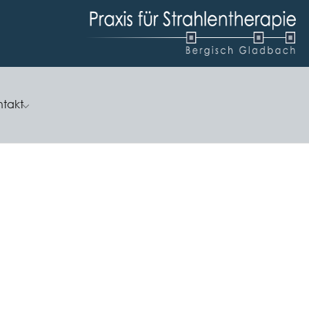
ntakt
"
or "Karriere"
Submenu for "Kontakt"