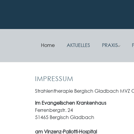
Skip to main navigation
Zum Hauptinhalt springen
Skip to page footer
Home
AKTUELLES
PRAXIS
Submenu
IMPRESSUM
Strahlentherapie Bergisch Gladbach MVZ
im Evangelischen Krankenhaus
Ferrenbergstr. 24
51465 Bergisch Gladbach
am Vinzenz-Pallotti-Hospital