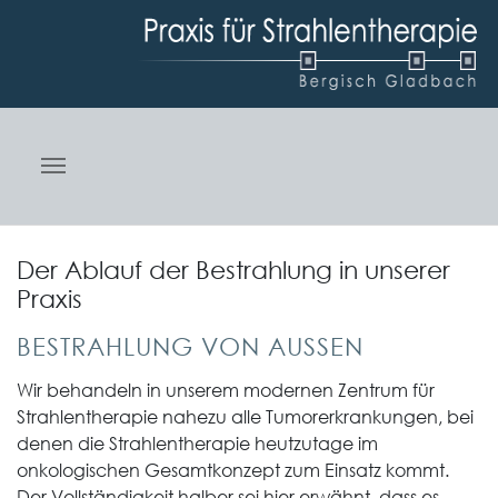
Skip to main navigation
Zum Hauptinhalt springen
Skip to page footer
Der Ablauf der Bestrahlung in unserer
Praxis
BESTRAHLUNG VON AUSSEN
Wir behandeln in unserem modernen Zentrum für
Strahlentherapie nahezu alle Tumorerkrankungen, bei
denen die Strahlentherapie heutzutage im
onkologischen Gesamtkonzept zum Einsatz kommt.
Der Vollständigkeit halber sei hier erwähnt, dass es