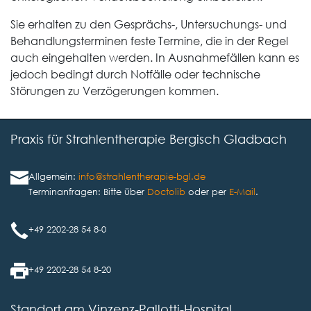
Sie erhalten zu den Gesprächs-, Untersuchungs- und
Behandlungsterminen feste Termine, die in der Regel
auch eingehalten werden. In Ausnahmefällen kann es
jedoch bedingt durch Notfälle oder technische
Störungen zu Verzögerungen kommen.
Praxis für Strahlentherapie Bergisch Gladbach
Allgemein:
info@strahlentherapie-bgl.de
Terminanfragen: Bitte über
Doctolib
oder per
E-Mail
.
+49 2202-28 54 8-0
+49 2202-28 54 8-20
Standort am Vinzenz-Pallotti-Hospital