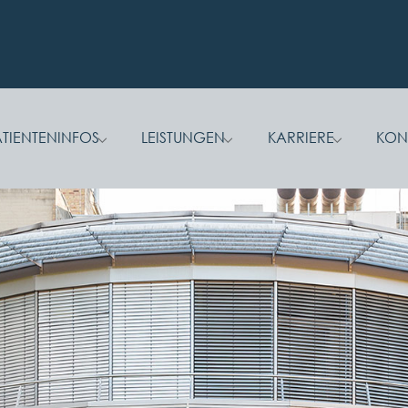
TIENTENINFOS
LEISTUNGEN
KARRIERE
KON
for "Praxis"
Submenu for "Patienteninfos"
Submenu for "Leistungen"
Submenu fo