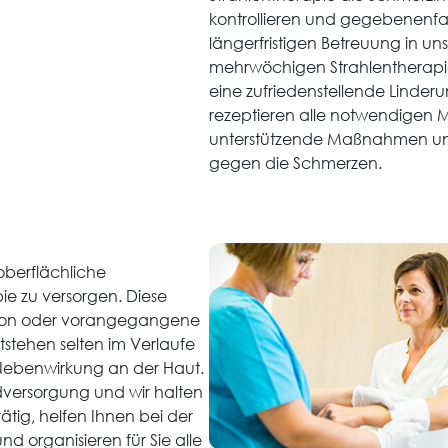
kontrollieren und gegebenenfal
längerfristigen Betreuung in un
mehrwöchigen Strahlentherapie l
eine zufriedenstellende Linderu
rezeptieren alle notwendigen
unterstützende Maßnahmen und
gegen die Schmerzen.
 oberflächliche
e zu versorgen. Diese
ion oder vorangegangene
stehen selten im Verlaufe
 Nebenwirkung an der Haut.
dversorgung und wir halten
tig, helfen Ihnen bei der
d organisieren für Sie alle