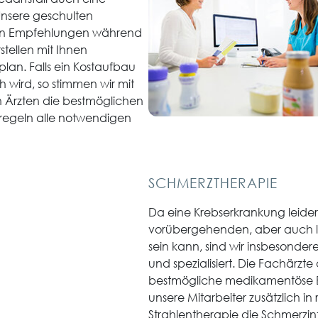
nsere geschulten
chen Empfehlungen während
tellen mit Ihnen
lan. Falls ein Kostaufbau
 wird, so stimmen wir mit
 Ärzten die bestmöglichen
 regeln alle notwendigen
SCHMERZTHERAPIE
Da eine Krebserkrankung leide
vorübergehenden, aber auch l
sein kann, sind wir insbesonde
und spezialisiert. Die Fachärzt
bestmögliche medikamentöse 
unsere Mitarbeiter zusätzlich i
Strahlentherapie die Schmerzi