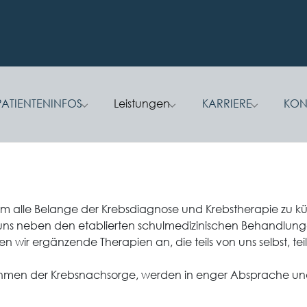
PATIENTENINFOS
Leistungen
KARRIERE
KON
 for "Praxis"
Submenu for "Patienteninfos"
Submenu for "Leistungen"
Submenu fo
m alle Belange der Krebsdiagnose und Krebstherapie zu k
 uns neben den etablierten schulmedizinischen Behandlung
en wir ergänzende Therapien an, die teils von uns selbst, 
hmen der Krebsnachsorge, werden in enger Absprache und