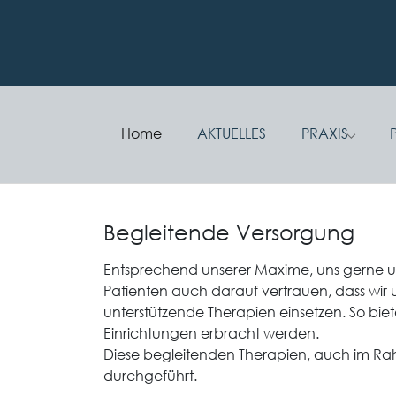
Skip to main navigation
Zum Hauptinhalt springen
Skip to page footer
Home
AKTUELLES
PRAXIS
Submenu
Begleitende Versorgung
Entsprechend unserer Maxime, uns gerne u
Patienten auch darauf vertrauen, dass wir
unterstützende Therapien einsetzen. So biet
Einrichtungen erbracht werden.
Diese begleitenden Therapien, auch im Ra
durchgeführt.