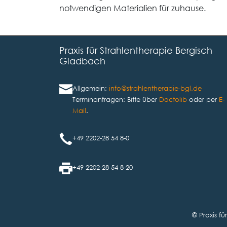
notwendigen Materialien für zuhause.
Praxis für Strahlentherapie Bergisch
Gladbach
Allgemein:
info@strahlentherapie-bgl.de
Terminanfragen: Bitte über
Doctolib
oder per
E-
Mail
.
+49 2202-28 54 8-0
+49 2202-28 54 8-20
© Praxis f